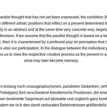
parallel thought that has not yet been expressed, the exhibition (
 different artistic positions that reflect on a present determined 
tity in an abstract and at the same time very concrete way, largel
essions. If we assume that the parallel thought is based on a k
le, then it is characterised by a profound play on perception that
 also our participation. In the dialogue between the individual p
tes us to view the respective creative process as the present in an
what may later become memory.
m bislang noch unausgesprochenen, parallelen Gedanken, verh
Prototypes) fünf verschiedene künstlerische Positionen, die ein
reben bestimmte Gegenwart auf abstrakte und zugleich ganz kon
 indem sie sich den damit verbunden Bekenntnissen größtenteils