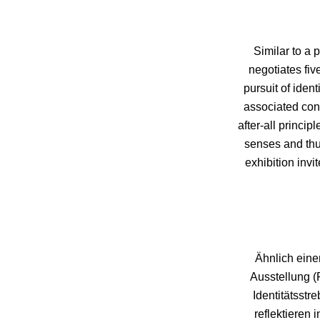
Similar to a 
negotiates five
pursuit of iden
associated conf
after-all princip
senses and thus
exhibition invi
Ähnlich eine
Ausstellung (
Identitätsst
reflektieren