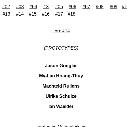
#02
#03
#04
#X
#05
#06
#07
#08
#
09
#1
#13
#14
#15
#16
#17
#18
Lore #14
(PROTOTYPES)
Jason Gringler
My-Lan Hoang-Thuy
Machteld Rullens
Ulrike Schulze
Ian Waelder
curated by Michael Heym