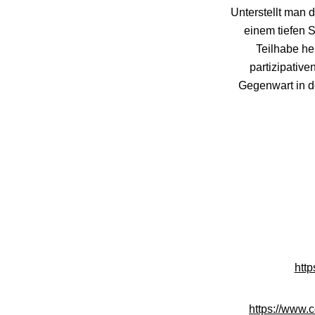
Unterstellt man 
einem tiefen 
Teilhabe he
partizipativ
Gegenwart in d
http
https://www.c