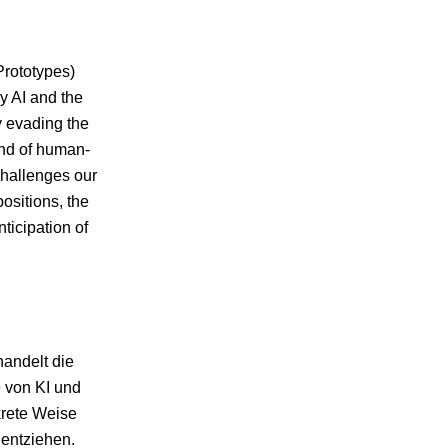
Prototypes)
by AI and the
y evading the
ind of human-
 challenges our
ositions, the
ticipation of
andelt die
e von KI und
krete Weise
 entziehen.