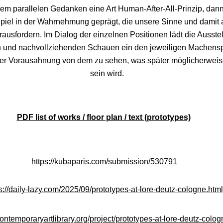
dem parallelen Gedanken eine Art Human-After-All-Prinzip, dann
Spiel in der Wahrnehmung geprägt, die unsere Sinne und damit
rausfordern. Im Dialog der einzelnen Positionen lädt die Ausst
en und nachvollziehenden Schauen ein den jeweiligen Machens
er Vorausahnung von dem zu sehen, was später möglicherweis
sein wird.
PDF list of works / floor plan / text (prototypes)
https://kubaparis.com/submission/530791
s://daily-lazy.com/2025/09/prototypes-at-lore-deutz-cologne.html
ontemporaryartlibrary.org/project/prototypes-at-lore-deutz-colo