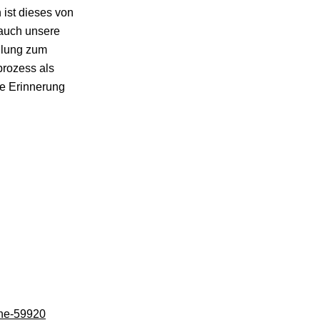
 ist dieses von
 auch unsere
ellung zum
prozess als
e Erinnerung
gne-59920